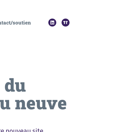
tact/soutien
t du
au neuve
re nouveau site