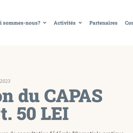
i sommes-nous?
Activités
Partenaires
Con
 2023
ion du CAPAS
t. 50 LEI