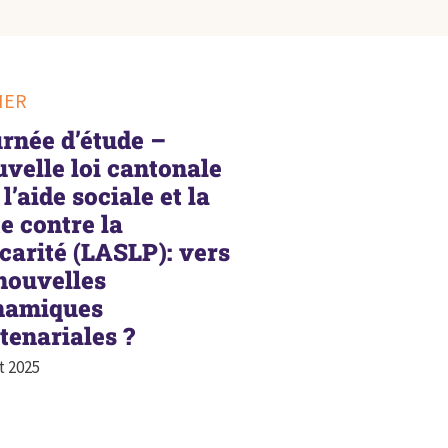
IER
rnée d’étude –
velle loi cantonale
 l’aide sociale et la
te contre la
carité (LASLP): vers
nouvelles
namiques
tenariales ?
t 2025