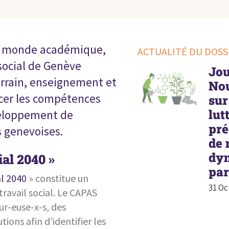
 le monde académique,
ACTUALITÉ DU DOSS
 social de Genève
Jou
errain, enseignement et
Nou
rcer les compétences
sur
lut
éveloppement de
pré
s genevoises.
de 
dy
ial 2040 »
par
l 2040
» constitue un
31 Oc
travail social. Le CAPAS
ur-euse-x-s, des
tions afin d’identifier les