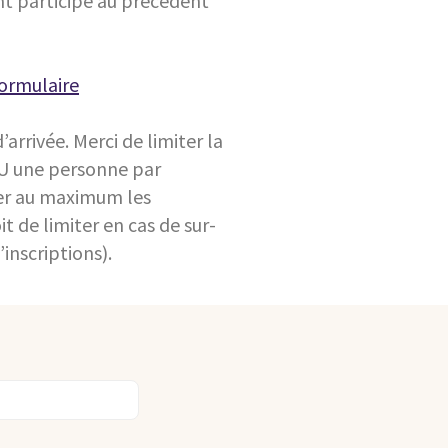
t participé au précédent
ormulaire
’arrivée. Merci de limiter la
OU une personne par
rier au maximum les
t de limiter en cas de sur-
inscriptions).