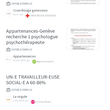
OFFRE D'EMPLOI
Croix-Rouge genevoise
8 juil.
- par
CROIX-ROUGE GENEVOISE
Appartenances-Genève
recherche 1 psychologue
psychothérapeute
OFFRE D'EMPLOI
Appartenances
14 mai 2025
- par
Béatrice Faidutti
UN-E TRAVAILLEUR-EUSE
SOCIAL-E A 60-80%
OFFRE D'EMPLOI
La virgule
7 mai 2025
- par
Cristina Rivera