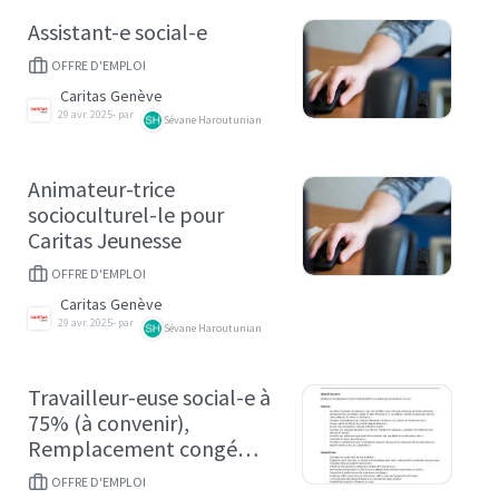
Assistant-e social-e
OFFRE D'EMPLOI
Caritas Genève
29 avr. 2025
- par
Sévane Haroutunian
Animateur-trice
socioculturel-le pour
Caritas Jeunesse
OFFRE D'EMPLOI
Caritas Genève
29 avr. 2025
- par
Sévane Haroutunian
Travailleur-euse social-e à
75% (à convenir),
Remplacement congé
maternité, CDD
OFFRE D'EMPLOI