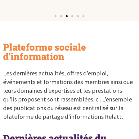
Assemblée générale 2026
Sp
Plateforme sociale
Le CAPAS compte désormais une organisation membre supplémentaire
Les i
d'information
et voit son comité s’étoffer d’une nouvelle membre.
ouver
En savoir plus
Les dernières actualités, offres d’emploi,
événements et formations des membres ainsi que
leurs domaines d’expertises et les prestations
qu’ils proposent sont rassemblées ici. L’ensemble
des publications du réseau est centralisé sur la
plateforme de partage d’informations Relatt.
Dernières actualités du