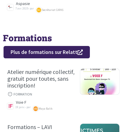
Aspasie
7 avr. 2025
- par
Secrétariat CAPAS
Formations
Plus de formations sur Relatt
Atelier numérique collectif,
gratuit pour toutes, sans
inscription!
FORMATION
Voie F
19 janv.
- par
Maya Balik
Formations – LAVI