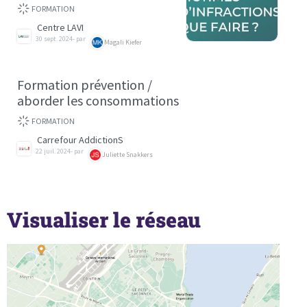
FORMATION
Centre LAVI
30 sept. 2024
- par
Magali Kiefer
Formation prévention /
aborder les consommations
FORMATION
Carrefour AddictionS
22 juil. 2024
- par
Juliette Snakkers
Visualiser le réseau