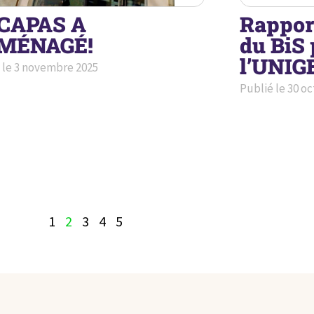
 CAPAS A
Rappor
MÉNAGÉ!
du BiS 
l’UNIG
 le
3 novembre 2025
Publié le
30 oc
1
2
3
4
5