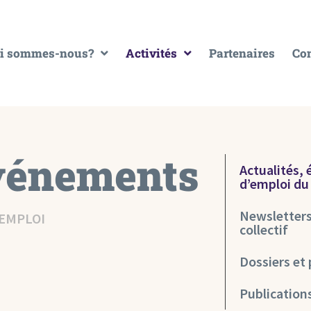
i sommes-nous?
Activités
Partenaires
Con
événements
Actualités,
d’emploi d
Newsletters:
’EMPLOI
collectif
Dossiers et 
Publication