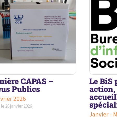
nière CAPAS –
Le BiS 
us Publics
action,
accueil
évrier 2026
spécial
 le
26 janvier 2026
Janvier - 