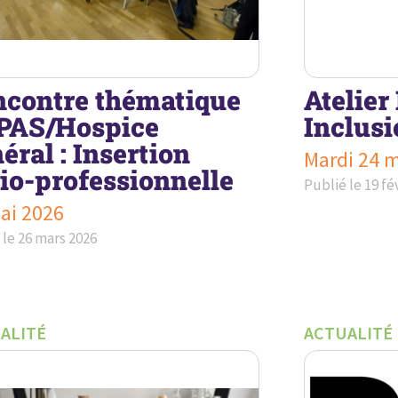
contre thématique
Atelier
PAS/Hospice
Inclus
éral : Insertion
Mardi 24 
io-professionnelle
Publié le
19 fé
ai 2026
 le
26 mars 2026
ALITÉ
ACTUALITÉ