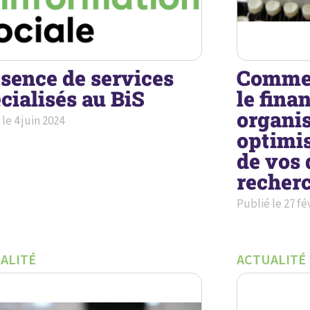
sence de services
Commen
cialisés au BiS
le fina
organis
 le
4 juin 2024
optimis
de vos 
recher
Publié le
27 fé
ALITÉ
ACTUALITÉ