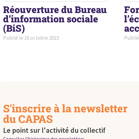
Réouverture du Bureau
For
d’information sociale
l’é
(BiS)
acc
Publié le
16 octobre 2023
Publié
S'inscrire à la newsletter
du CAPAS
Le point sur l'activité du collectif
Consulter l’historique des newsletters