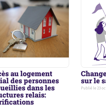
ès au logement
Change
ial des personnes
sur le 
ueillies dans les
Publié le
23 oc
uctures relais:
rifications