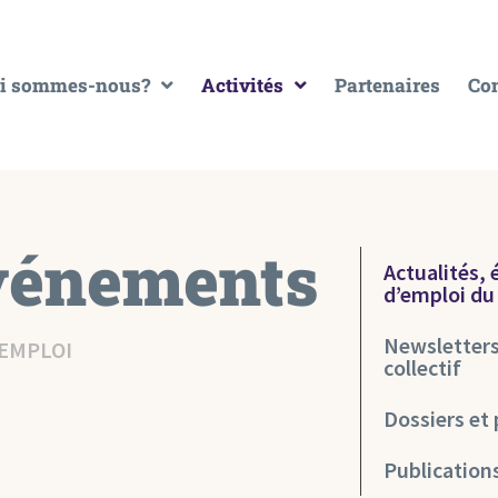
i sommes-nous?
Activités
Partenaires
Con
événements
Actualités,
d’emploi d
Newsletters:
’EMPLOI
collectif
Dossiers et 
Publication