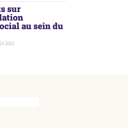
s sur
ulation
ocial au sein du
ût 2023