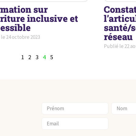
mation sur
Constat
criture inclusive et
l’artic
essible
santé/s
réseau
 le
24 octobre 2023
Publié le
22 ao
1
2
3
4
5