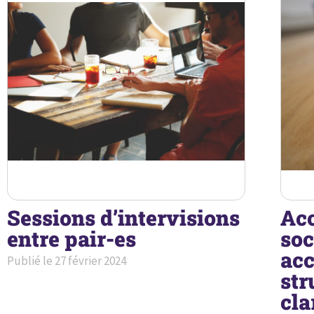
Sessions d’intervisions
Acc
entre pair-es
soc
acc
Publié le
27 février 2024
str
cla